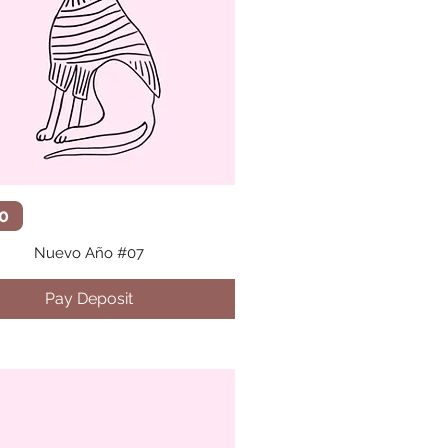
Vista rápida
0
Nuevo Año #07
Pay Deposit