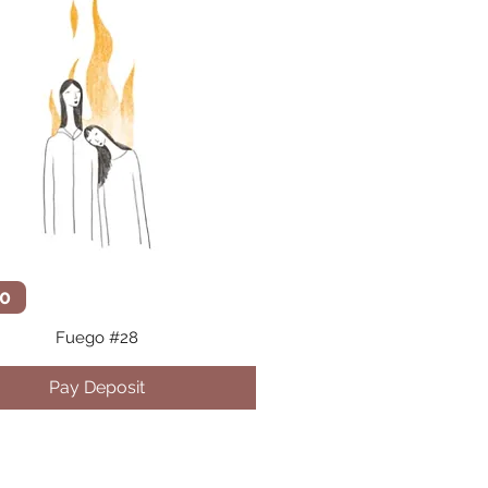
Vista rápida
0
Fuego #28
Pay Deposit