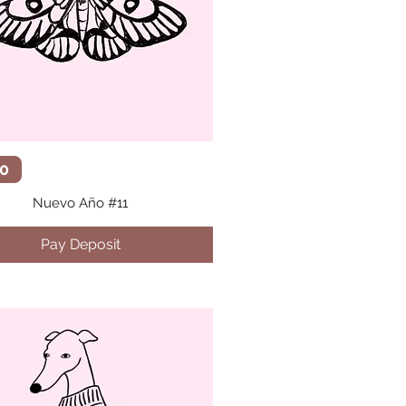
Vista rápida
0
Nuevo Año #11
Pay Deposit