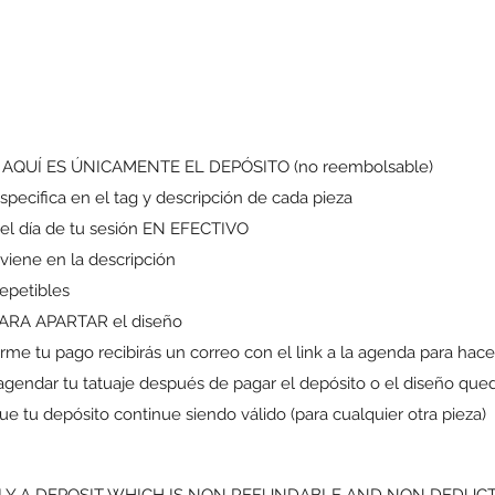
S AQUÍ ES ÚNICAMENTE E
L DEPÓSITO (no reembolsable)
pecifica en el tag y descripción de cada pieza
a el día de tu sesión EN EFECTIVO
viene en la descripción
repetibles
ARA APARTAR el diseño
me tu pago recibirás un correo con el link a la agenda para hacer
agendar tu tatuaje después de pagar el depósito o el diseño que
 tu depósito continue siendo válido (para cualquier otra pieza)
ONLY A DEPOSIT WHICH IS NON REFUNDABLE AND NON DEDUCTIBL