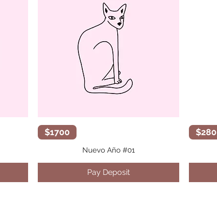
Vista rápida
$1700
$280
Nuevo Año #01
Pay Deposit