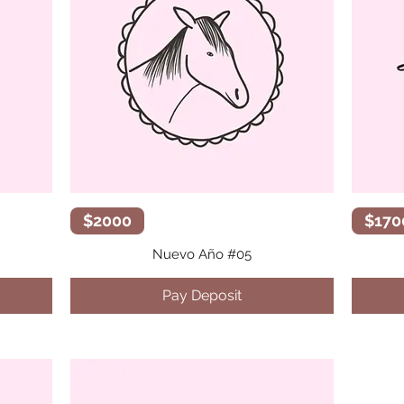
Vista rápida
$2000
$170
Nuevo Año #05
Pay Deposit