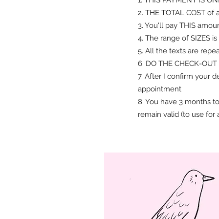
2. THE TOTAL COST of a 
3. You'll pay THIS amou
4. The range of SIZES is 
5. All the texts are repe
6. DO THE CHECK-OUT t
7. After I confirm your 
appointment
8. You have 3 months to 
remain valid (to use for