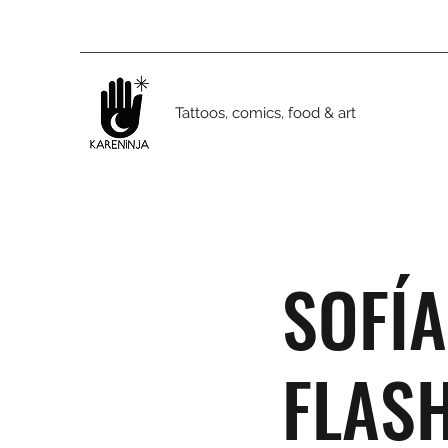
Tattoos, comics, food & art
SOFÍA
FLAS