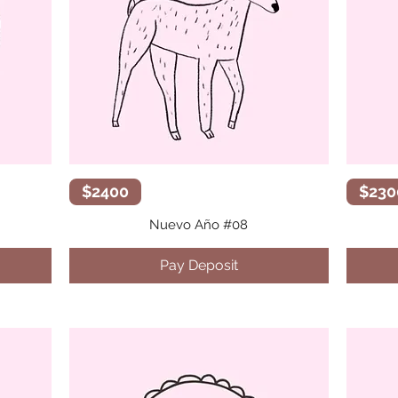
Vista rápida
$2400
$230
Nuevo Año #08
Pay Deposit