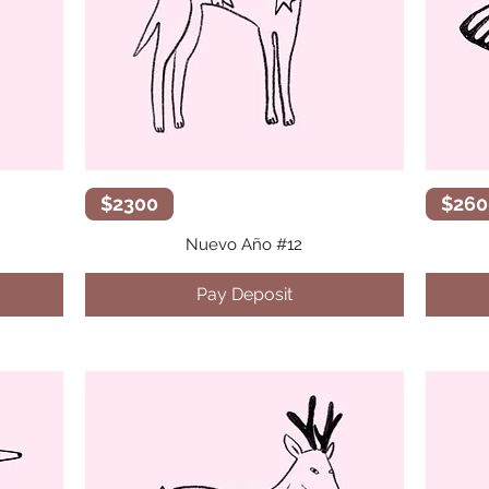
Vista rápida
$2300
$260
Nuevo Año #12
Pay Deposit