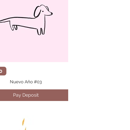
Vista rápida
0
Nuevo Año #03
Pay Deposit