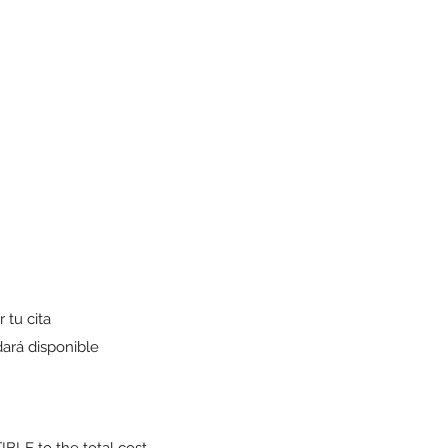
 tu cita
dará disponible
E to the total cost